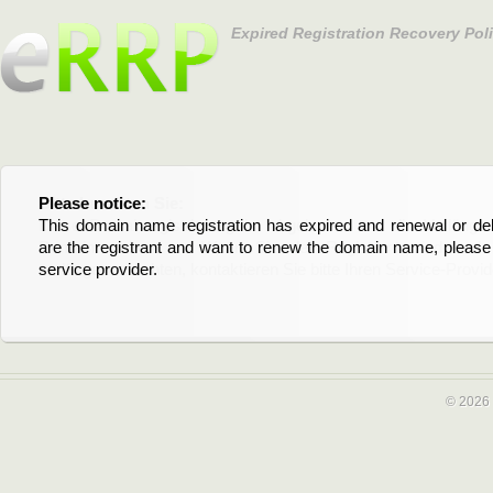
Expired Registration Recovery Pol
Please notice:
Bitte beachten Sie:
This domain name registration has expired and renewal or dele
Diese Domainregistrierung ist abgelaufen und die Verläng
are the registrant and want to renew the domain name, please 
Domain stehen an. Wenn Sie der Registrant sind und di
service provider.
verlängern möchten, kontaktieren Sie bitte Ihren Service-Provid
© 2026